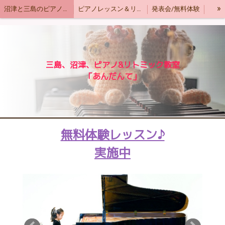
»
沼津と三島のピアノ教室＆リトミック教室「あんだんて」
ピアノレッスン＆リトミックレッスンの内容
発表会/無料体験
「あんだんて」な毎日♬.*ﾟ
三島、沼津、ピアノ&リトミック教室
「あんだんて」
無料体験レッスン♪
実施中