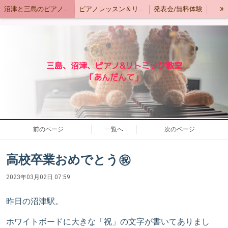
»
沼津と三島のピアノ教室＆リトミック教室「あんだんて」
ピアノレッスン＆リトミックレッスンの内容
発表会/無料体験
「あんだんて」な毎日♬.*ﾟ
三島、沼津、ピアノ&リトミック教室
「あんだんて」
前のページ
一覧へ
次のページ
高校卒業おめでとう㊗️
2023年03月02日 07:59
昨日の沼津駅。
ホワイトボードに大きな「祝」の文字が書いてありまし