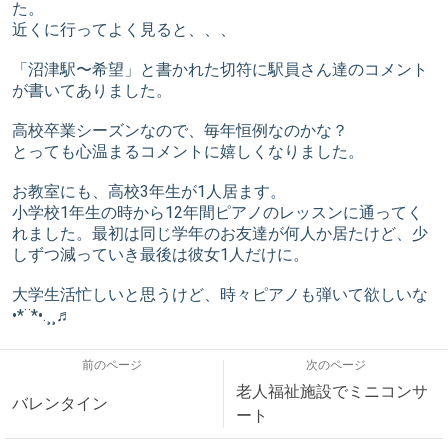
た。
近くに行ってよく見ると、、、
「沼津駅〜希望」と書かれた切符に駅員さん達のコメント
が書いてありました。
高校卒業シーズンなので、毎年恒例なのかな？
とっても心温まるコメントに嬉しくなりました。
お教室にも、高校3年生が1人居ます。
小学校1年生の時から12年間ピアノのレッスンに通ってく
れました。最初は同じ学年のお友達が何人か居たけど、少
しずつ減っていき最後は彼女1人だけに。
大学生活忙しいと思うけど、時々ピアノも弾いて欲しいな
•*¨*•.¸¸♬︎
前のページ
次のページ
老人福祉施設でミニコンサ
バレンタイン
ート